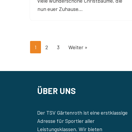
viele wunderschöne Christbäume, die
nun euer Zuhause…
1
2
3
Weiter »
ÜBER UNS
Der TSV Gärtenroth ist eine erstklassige
Adresse für Sportler aller
Leistungsklassen. Wir bieten