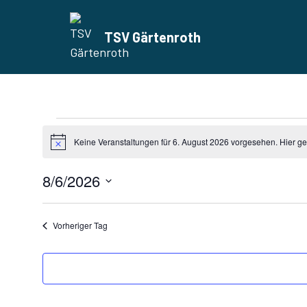
TSV Gärtenroth
Zum
Inhalt
springen
Keine Veranstaltungen für 6. August 2026 vorgesehen. Hier g
Hinweis
8/6/2026
Datum
wählen.
Vorheriger Tag