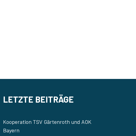
NAVIG
LETZTE BEITRÄGE
Kooperation TSV Gärtenroth und AOK
Bayern