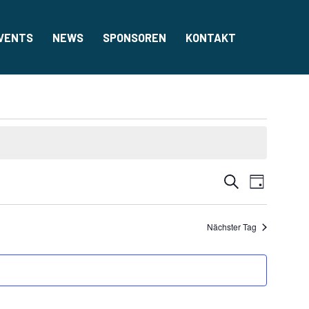
VENTS
NEWS
SPONSOREN
KONTAKT
VERA
VERA
SUCHE
TAG
ANSI
SUCH
Nächster Tag
NAVIG
UND
ANSIC